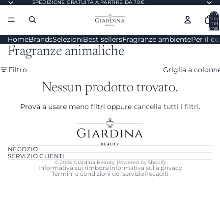
SPEDIZIONE GRATUITA A PARTIRE DA 70€
Total
artico
nel
carrell
0
Home
Brands
Selezioni
Best sellers
Fragranze ambiente
Per il c
Fragranze animaliche
Filtro
Griglia a colonn
Nessun prodotto trovato.
Prova a usare meno filtri oppure
cancella tutti i filtri
.
NEGOZIO
SERVIZIO CLIENTI
© 2026
Giardina Beauty
, Powered by Shopify
Informativa sui rimborsi
Informativa sulla privacy
Termini e condizioni del servizio
Recapiti