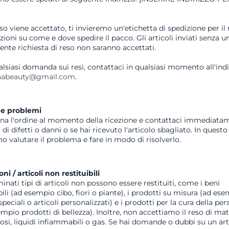
eso viene accettato, ti invieremo un'etichetta di spedizione per il 
uzioni su come e dove spedire il pacco. Gli articoli inviati senza u
nte richiesta di reso non saranno accettati.
lsiasi domanda sui resi, contattaci in qualsiasi momento all'indi
inabeauty@gmail.com
.
e problemi
ona l'ordine al momento della ricezione e contattaci immediata
 di difetti o danni o se hai ricevuto l'articolo sbagliato. In quest
o valutare il problema e fare in modo di risolverlo.
ni / articoli non restituibili
nati tipi di articoli non possono essere restituiti, come i beni
ili (ad esempio cibo, fiori o piante), i prodotti su misura (ad es
speciali o articoli personalizzati) e i prodotti per la cura della pe
mpio prodotti di bellezza). Inoltre, non accettiamo il reso di mate
osi, liquidi infiammabili o gas. Se hai domande o dubbi su un art