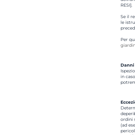
RESI].
Se il r
le istr
precede
Per qua
giard
Danni 
Ispezi
in caso
potrem
Eccezio
Determi
deperib
ordini 
(ad ese
pericol