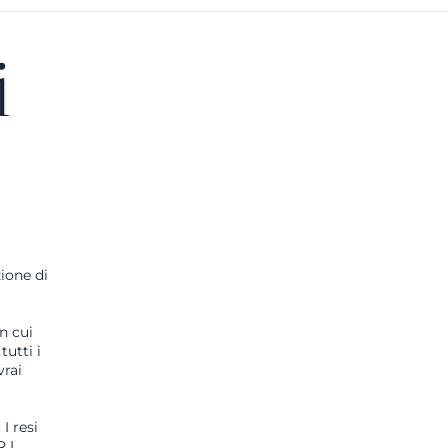
i
ione di
n cui
tutti i
vrai
. I resi
 I