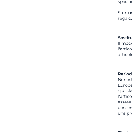
specifi
Sfortu
regalo.
Sostit
Il modo
l'artic
articol
Period
Nonost
Europea
qualsi
l'artic
essere 
contenu
una pr