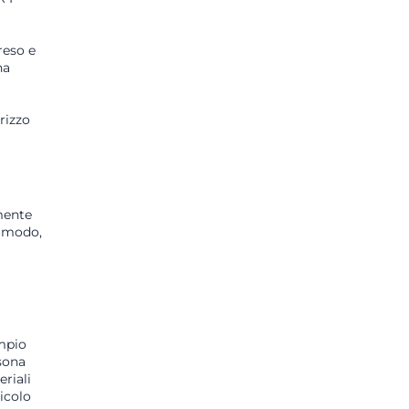
reso e
na
rizzo
mente
o modo,
empio
rsona
riali
icolo