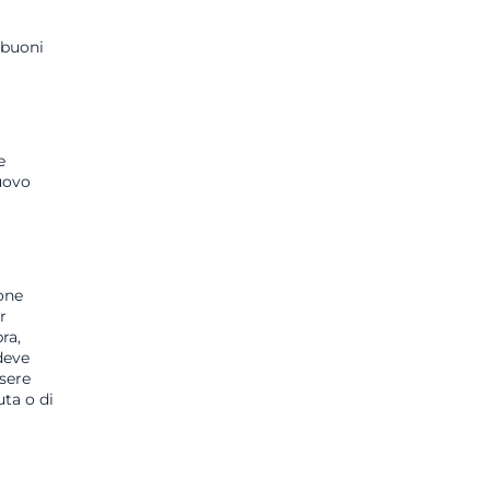
 buoni
e
nuovo
one
r
ra,
 deve
ssere
uta o di