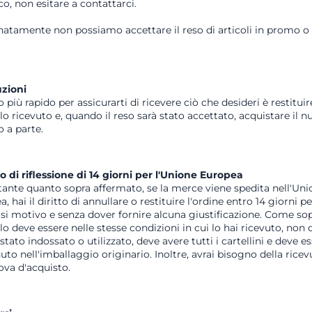
co, non esitare a contattarci.
natamente non possiamo accettare il reso di articoli in promo o
uzioni
 più rapido per assicurarti di ricevere ciò che desideri è restituir
olo ricevuto e, quando il reso sarà stato accettato, acquistare il 
o a parte.
o di riflessione di 14 giorni per l'Unione Europea
ante quanto sopra affermato, se la merce viene spedita nell'Uni
, hai il diritto di annullare o restituire l'ordine entro 14 giorni pe
asi motivo e senza dover fornire alcuna giustificazione. Come sop
olo deve essere nelle stesse condizioni in cui lo hai ricevuto, non
stato indossato o utilizzato, deve avere tutti i cartellini e deve e
to nell'imballaggio originario. Inoltre, avrai bisogno della ricev
ova d'acquisto.