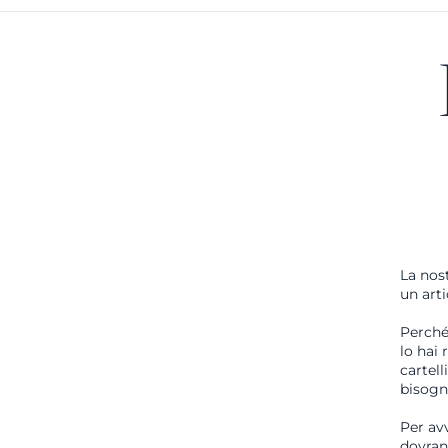
La nost
un arti
Perché 
lo hai 
cartell
bisogno
Per avv
dovran