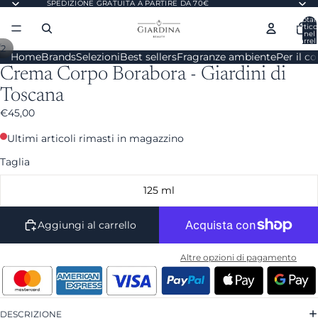
SPEDIZIONE GRATUITA A PARTIRE DA 70€
Total
artico
nel
carrell
/
2
0
Home
Brands
Selezioni
Best sellers
Fragranze ambiente
Per il c
Crema Corpo Borabora - Giardini di
Toscana
€45,00
Ultimi articoli rimasti in magazzino
Taglia
125 ml
Aggiungi al carrello
Altre opzioni di pagamento
DESCRIZIONE