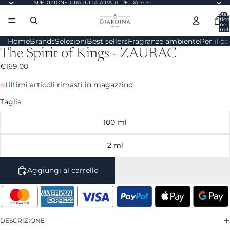
SPEDIZIONE GRATUITA A PARTIRE DA 70€
Total
artico
nel
carrell
0
Home
Brands
Selezioni
Best sellers
Fragranze ambiente
Per il c
The Spirit of Kings - ZAURAC
€169,00
Ultimi articoli rimasti in magazzino
Taglia
100 ml
2 ml
Aggiungi al carrello
DESCRIZIONE