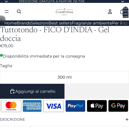
SPEDIZIONE GRATUITA A PARTIRE DA 70€
Total
artico
nel
carrell
/
2
0
Home
Brands
Selezioni
Best sellers
Fragranze ambiente
Per il c
Tuttotondo - FICO D'INDIA - Gel
doccia
€19,00
Disponibilità immediata per la consegna
Taglia
300 ml
Aggiungi al carrello
DESCRIZIONE